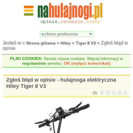
Wyszukiwarka 
Porównywarka 
hulajnóg 
hulajnóg 
elektrycznych
elektrycznych
Jesteś w »
»
»
» Zgłoś błąd w
Strona główna
Hiley
Tiger 8 V3
opisie
PLIKI COOKIES:
Serwis używa cookies. Więcej informacji w
regulaminie
serwisu.
OK (wyłącz komunikat)
Zgłoś błąd w opisie - hulajnoga elektryczna
Hiley Tiger 8 V3
(0)