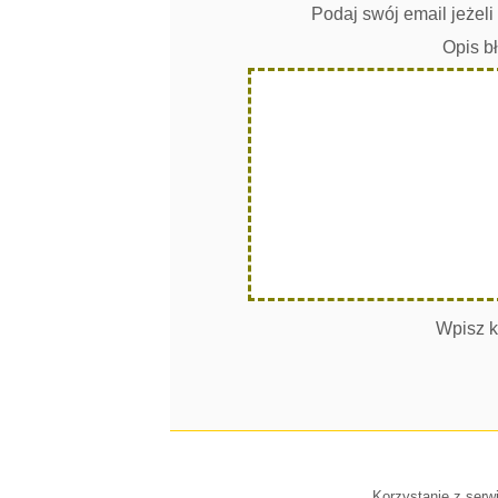
Podaj swój email jeżel
Opis b
Wpisz k
Korzystanie z serw