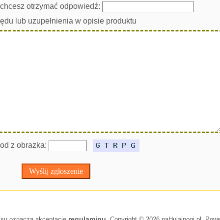
i chcesz otrzymać odpowiedź:
łędu lub uzupełnienia w opisie produktu
od z obrazka:
regulaminu
isu oznacza akceptację
. Copyright © 2026 naHulajnogi.pl. Po