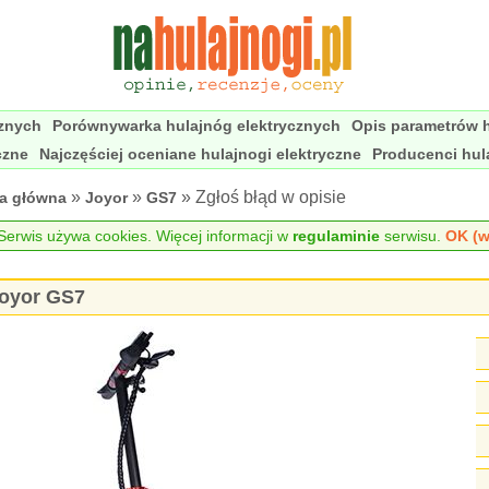
cznych
Porównywarka hulajnóg elektrycznych
Opis parametrów h
czne
Najczęściej oceniane hulajnogi elektryczne
Producenci hul
»
»
» Zgłoś błąd w opisie
na główna
Joyor
GS7
erwis używa cookies. Więcej informacji w
regulaminie
serwisu.
OK (w
Joyor GS7