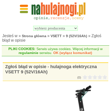
Wyszukiwarka 
Porównywarka 
hulajnóg 
hulajnóg 
elektrycznych
elektrycznych
Jesteś w »
»
»
» Zgłoś
Strona główna
VSETT
9 (52V/16Ah)
błąd w opisie
PLIKI COOKIES:
Serwis używa cookies. Więcej informacji w
regulaminie
serwisu.
OK (wyłącz komunikat)
Zgłoś błąd w opisie - hulajnoga elektryczna
VSETT 9 (52V/16Ah)
(0)