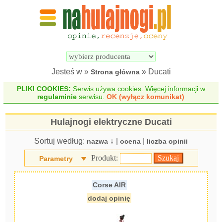
Wyszukiwarka 
Porównywarka 
hulajnóg 
hulajnóg 
elektrycznych
elektrycznych
Jesteś w »
» Ducati
Strona główna
PLIKI COOKIES:
Serwis używa cookies. Więcej informacji w
regulaminie
serwisu.
OK (wyłącz komunikat)
Hulajnogi elektryczne Ducati
Sortuj według:
↓ |
|
nazwa
ocena
liczba opinii
Produkt:
Parametry
Corse AIR
dodaj opinię