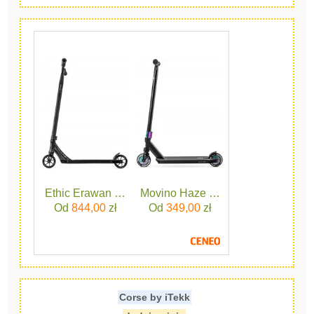
Ethic Erawan V2m Black
Movino Haze Czarny
Od
844,00
zł
Od
349,00
zł
Corse by iTekk