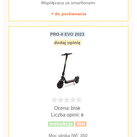
Współpraca ze smartfonami
+ do porównania
PRO-II EVO 2023
dodaj opinię
Ocena: brak
Liczba opinii:
0
instrukcja
film
Moc silnika [W]: 350