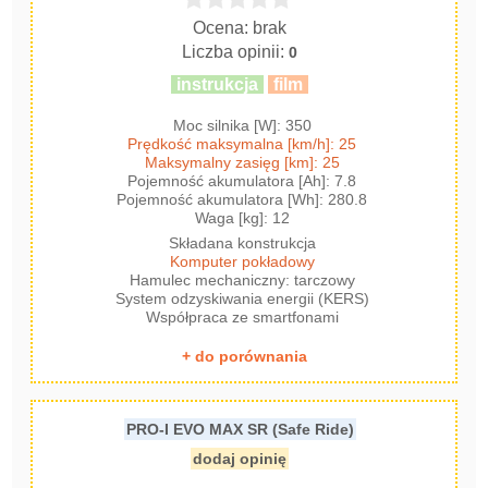
Ocena: brak
Liczba opinii:
0
instrukcja
film
Moc silnika [W]: 350
Prędkość maksymalna [km/h]: 25
Maksymalny zasięg [km]: 25
Pojemność akumulatora [Ah]: 7.8
Pojemność akumulatora [Wh]: 280.8
Waga [kg]: 12
Składana konstrukcja
Komputer pokładowy
Hamulec mechaniczny: tarczowy
System odzyskiwania energii (KERS)
Współpraca ze smartfonami
+ do porównania
PRO-I EVO MAX SR (Safe Ride)
dodaj opinię