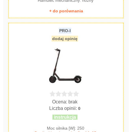
Hamulec mechaniczny: nożny
+ do porównania
PRO-I
dodaj opinię
Ocena: brak
Liczba opinii:
0
instrukcja
Moc silnika [W]: 250