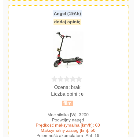
Angel (19Ah)
dodaj opinię
Ocena: brak
Liczba opinii:
0
film
Moc silnika [W]: 3200
Podwójny napęd
Prędkość maksymalna [km/h]: 60
Maksymalny zasięg [km]: 50
Pojemność akumulatora [Ah]: 19