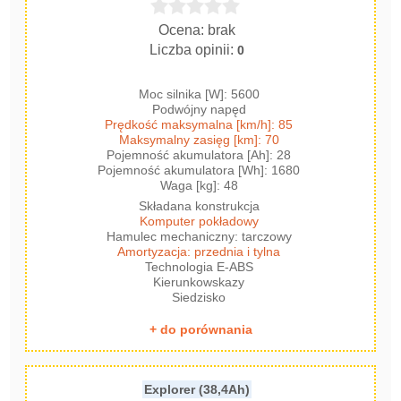
Ocena: brak
Liczba opinii:
0
Moc silnika [W]: 5600
Podwójny napęd
Prędkość maksymalna [km/h]: 85
Maksymalny zasięg [km]: 70
Pojemność akumulatora [Ah]: 28
Pojemność akumulatora [Wh]: 1680
Waga [kg]: 48
Składana konstrukcja
Komputer pokładowy
Hamulec mechaniczny: tarczowy
Amortyzacja: przednia i tylna
Technologia E-ABS
Kierunkowskazy
Siedzisko
+ do porównania
Explorer (38,4Ah)