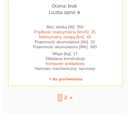
Ocena: brak
Liczba opinii:
0
Moc silnika [W]: 350
Prędkość maksymalna [km/h]: 25
Maksymalny zasięg [km]: 45
Pojemność akumulatora [Ah]: 10
Pojemność akumulatora [Wh]: 360
Waga [kg]: 17
Składana konstrukcja
Komputer pokładowy
Hamulec mechaniczny: tarczowy
+ do porównania
1
2
»