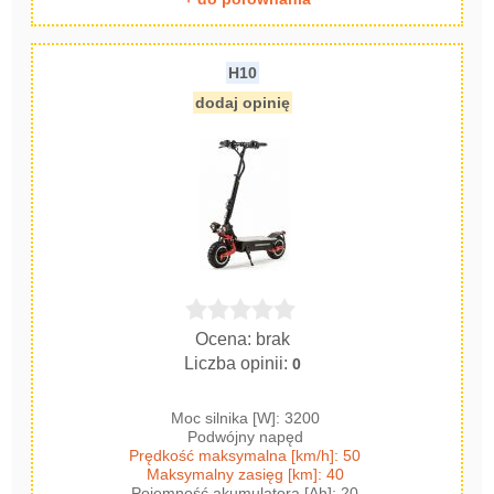
H10
dodaj opinię
Ocena: brak
Liczba opinii:
0
Moc silnika [W]: 3200
Podwójny napęd
Prędkość maksymalna [km/h]: 50
Maksymalny zasięg [km]: 40
Pojemność akumulatora [Ah]: 20