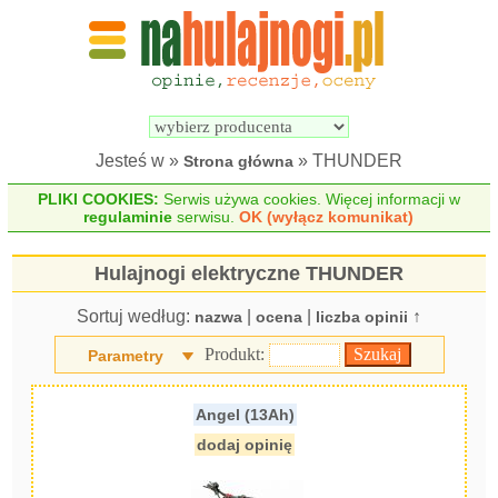
Wyszukiwarka 
Porównywarka 
hulajnóg 
hulajnóg 
elektrycznych
elektrycznych
Jesteś w »
» THUNDER
Strona główna
PLIKI COOKIES:
Serwis używa cookies. Więcej informacji w
regulaminie
serwisu.
OK (wyłącz komunikat)
Hulajnogi elektryczne THUNDER
Sortuj według:
|
|
↑
nazwa
ocena
liczba opinii
Produkt:
Parametry
Angel (13Ah)
dodaj opinię