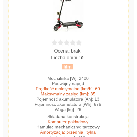
Ocena: brak
Liczba opinii:
0
film
Moc silnika [W]: 2400
Podwójny napęd
Prędkość maksymalna [km/h]: 60
Maksymalny zasięg [km]: 35
Pojemność akumulatora [Ah]: 13
Pojemność akumulatora [Wh]: 676
Waga [kg]: 26
Składana konstrukcja
Komputer pokładowy
Hamulec mechaniczny: tarczowy
Amortyzacja: przednia i tylna