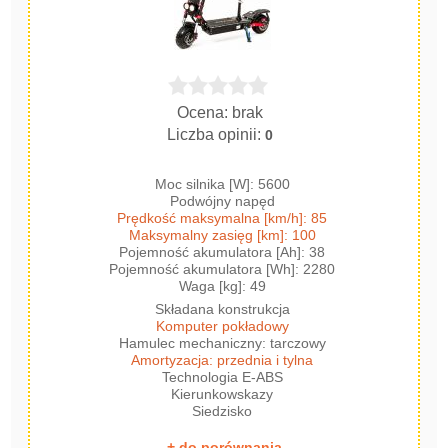
Ocena: brak
Liczba opinii:
0
Moc silnika [W]: 5600
Podwójny napęd
Prędkość maksymalna [km/h]: 85
Maksymalny zasięg [km]: 100
Pojemność akumulatora [Ah]: 38
Pojemność akumulatora [Wh]: 2280
Waga [kg]: 49
Składana konstrukcja
Komputer pokładowy
Hamulec mechaniczny: tarczowy
Amortyzacja: przednia i tylna
Technologia E-ABS
Kierunkowskazy
Siedzisko
+ do porównania