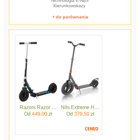
Technologia E-ABS
Kierunkowskazy
+ do porównania
Razors Razor A5 Air Czarny
Nils Extreme HC300 Black
Od
449,00
zł
Od
379,50
zł