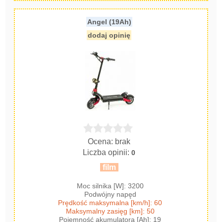
Angel (19Ah)
dodaj opinię
Ocena: brak
Liczba opinii:
0
film
Moc silnika [W]: 3200
Podwójny napęd
Prędkość maksymalna [km/h]: 60
Maksymalny zasięg [km]: 50
Pojemność akumulatora [Ah]: 19