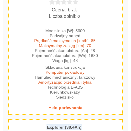
Ocena: brak
Liczba opinii:
0
Moc silnika [W]: 5600
Podwójny napęd
Prędkość maksymalna [km/h]: 85
Maksymalny zasięg [km]: 70
Pojemność akumulatora [Ah]: 28
Pojemność akumulatora [Wh]: 1680
Waga [kg]: 48
Składana konstrukcja
Komputer pokładowy
Hamulec mechaniczny: tarczowy
Amortyzacja: przednia i tylna
Technologia E-ABS
Kierunkowskazy
Siedzisko
+ do porównania
Explorer (38,4Ah)