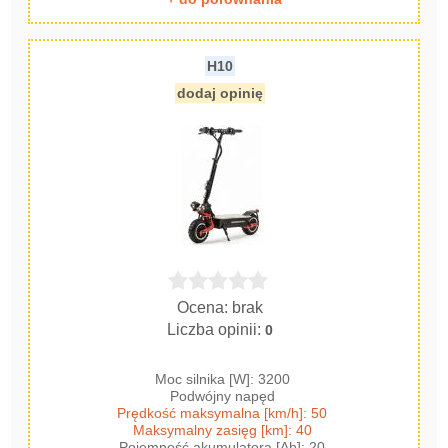
H10
dodaj opinię
Ocena: brak
Liczba opinii:
0
Moc silnika [W]: 3200
Podwójny napęd
Prędkość maksymalna [km/h]: 50
Maksymalny zasięg [km]: 40
Pojemność akumulatora [Ah]: 20