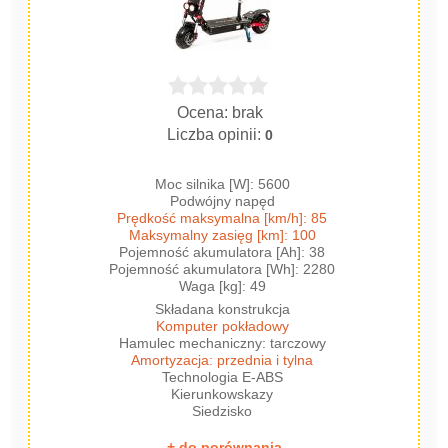
Ocena: brak
Liczba opinii:
0
Moc silnika [W]: 5600
Podwójny napęd
Prędkość maksymalna [km/h]: 85
Maksymalny zasięg [km]: 100
Pojemność akumulatora [Ah]: 38
Pojemność akumulatora [Wh]: 2280
Waga [kg]: 49
Składana konstrukcja
Komputer pokładowy
Hamulec mechaniczny: tarczowy
Amortyzacja: przednia i tylna
Technologia E-ABS
Kierunkowskazy
Siedzisko
+ do porównania