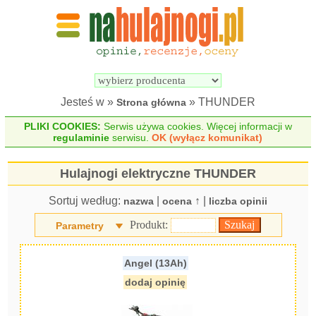
Wyszukiwarka 
Porównywarka 
hulajnóg 
hulajnóg 
elektrycznych
elektrycznych
Jesteś w »
» THUNDER
Strona główna
PLIKI COOKIES:
Serwis używa cookies. Więcej informacji w
regulaminie
serwisu.
OK (wyłącz komunikat)
Hulajnogi elektryczne THUNDER
Sortuj według:
|
↑ |
nazwa
ocena
liczba opinii
Produkt:
Parametry
Angel (13Ah)
dodaj opinię