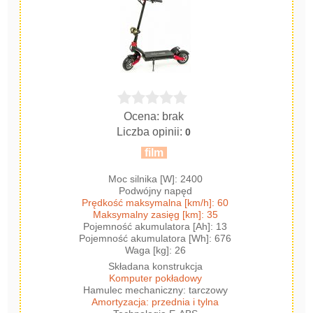
Ocena: brak
Liczba opinii:
0
film
Moc silnika [W]: 2400
Podwójny napęd
Prędkość maksymalna [km/h]: 60
Maksymalny zasięg [km]: 35
Pojemność akumulatora [Ah]: 13
Pojemność akumulatora [Wh]: 676
Waga [kg]: 26
Składana konstrukcja
Komputer pokładowy
Hamulec mechaniczny: tarczowy
Amortyzacja: przednia i tylna