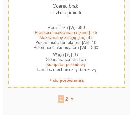
Ocena: brak
Liczba opinii:
0
Moc silnika [W]: 350
Prędkość maksymalna [km/h]: 25
Maksymalny zasięg [km]: 45
Pojemność akumulatora [Ah]: 10
Pojemność akumulatora [Wh]: 360
Waga [kg]: 17
Składana konstrukcja
Komputer pokładowy
Hamulec mechaniczny: tarczowy
+ do porównania
1
2
»