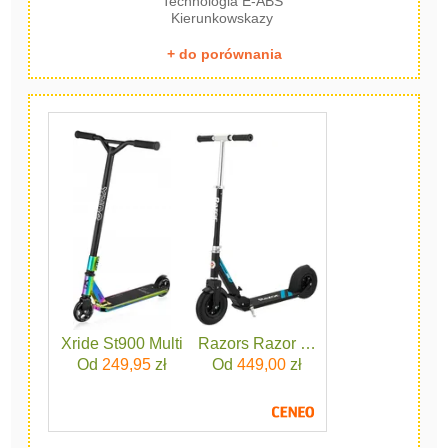
Technologia E-ABS
Kierunkowskazy
+ do porównania
Xride St900 Multi
Razors Razor A5 Air Czarny
Od
249,95
zł
Od
449,00
zł